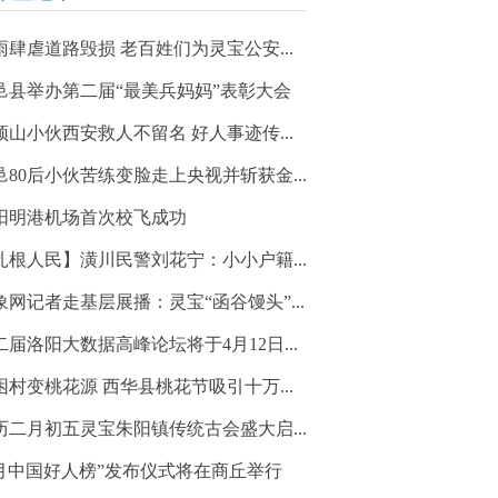
雨肆虐道路毁损 老百姓们为灵宝公安...
邑县举办第二届“最美兵妈妈”表彰大会
顶山小伙西安救人不留名 好人事迹传...
邑80后小伙苦练变脸走上央视并斩获金...
阳明港机场首次校飞成功
扎根人民】潢川民警刘花宁：小小户籍...
象网记者走基层展播：灵宝“函谷馒头”...
二届洛阳大数据高峰论坛将于4月12日...
困村变桃花源 西华县桃花节吸引十万...
历二月初五灵宝朱阳镇传统古会盛大启...
3月中国好人榜”发布仪式将在商丘举行