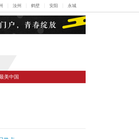
州
汝州
鹤壁
安阳
永城
最美中国