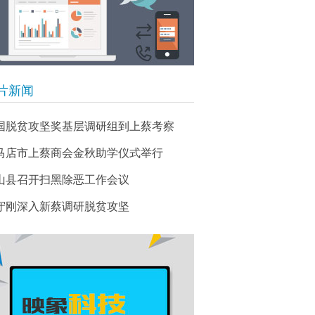
片新闻
国脱贫攻坚奖基层调研组到上蔡考察
马店市上蔡商会金秋助学仪式举行
山县召开扫黑除恶工作会议
守刚深入新蔡调研脱贫攻坚