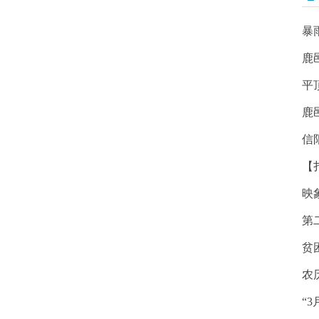
暴
鹿
平
鹿
信
【
映
第
贫
农
“