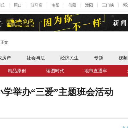
商丘
周口
驻马店
南阳
信阳
濮阳
三门峡
邓
>
正文
农房产
社会与法
经济民生
专题
视频
精品原创
读图时代
地市直通车
学举办“三爱”主题班会活动