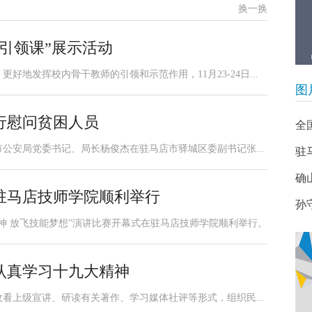
换一换
引领课”展示活动
地发挥校内骨干教师的引领和示范作用，11月23-24日...
图
行慰问贫困人员
全
市公安局党委书记、局长杨俊杰在驻马店市驿城区委副书记张...
驻
确
驻马店技师学院顺利举行
孙
精神 放飞技能梦想”演讲比赛开幕式在驻马店技师学院顺利举行。
认真学习十九大精神
看上级宣讲、研读有关著作、学习媒体社评等形式，组织民...