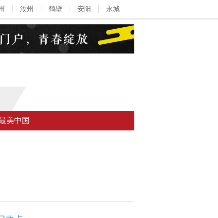
州
汝州
鹤壁
安阳
永城
最美中国