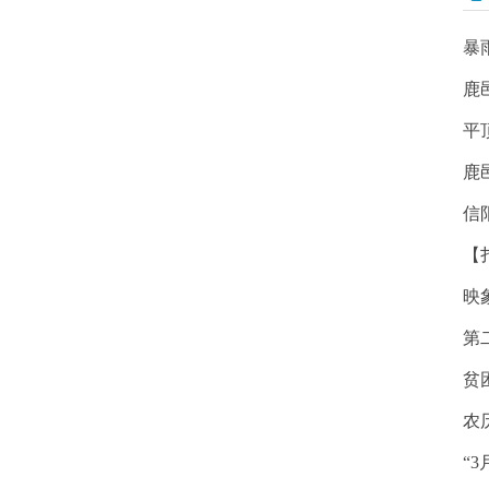
暴
鹿
平
鹿
信
【
映
第
贫
农
“