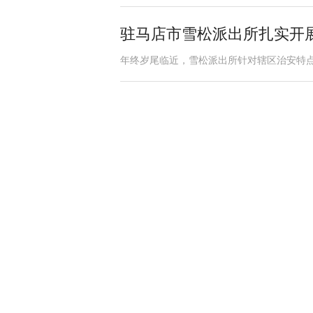
驻马店市雪松派出所扎实开
年终岁尾临近，雪松派出所针对辖区治安特点