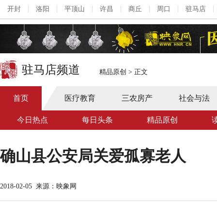
开封
洛阳
平顶山
许昌
商丘
周口
驻马店
驻马店频道
精品原创
>
正文
首页
医疗教育
三农房产
社会与法
今日热点
每日头条
精品原创
确山县公安局关爱孤寡老人
2018-02-05
来源：映象网