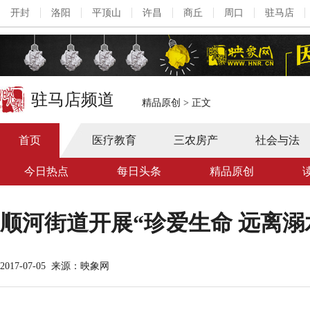
开封
洛阳
平顶山
许昌
商丘
周口
驻马店
驻马店频道
精品原创
>
正文
首页
医疗教育
三农房产
社会与法
今日热点
每日头条
精品原创
顺河街道开展“珍爱生命 远离
2017-07-05
来源：映象网