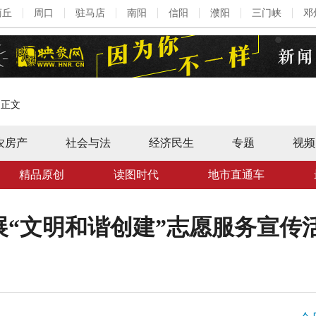
商丘
周口
驻马店
南阳
信阳
濮阳
三门峡
邓
>
正文
农房产
社会与法
经济民生
专题
视频
精品原创
读图时代
地市直通车
展“文明和谐创建”志愿服务宣传