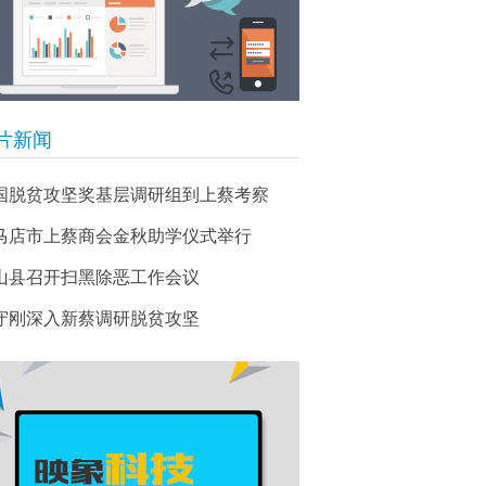
片新闻
国脱贫攻坚奖基层调研组到上蔡考察
马店市上蔡商会金秋助学仪式举行
山县召开扫黑除恶工作会议
守刚深入新蔡调研脱贫攻坚