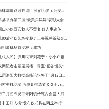
雨肆虐道路毁损 老百姓们为灵宝公安...
邑县举办第二届“最美兵妈妈”表彰大会
顶山小伙西安救人不留名 好人事迹传...
邑80后小伙苦练变脸走上央视并斩获金...
阳明港机场首次校飞成功
扎根人民】潢川民警刘花宁：小小户籍...
象网记者走基层展播：灵宝“函谷馒头”...
二届洛阳大数据高峰论坛将于4月12日...
困村变桃花源 西华县桃花节吸引十万...
历二月初五灵宝朱阳镇传统古会盛大启...
3月中国好人榜”发布仪式将在商丘举行