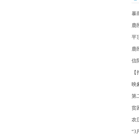
暴
鹿
平
鹿
信
【
映
第
贫
农
“