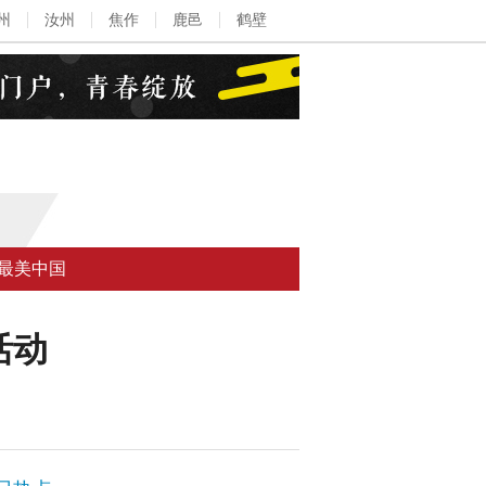
州
汝州
焦作
鹿邑
鹤壁
最美中国
活动