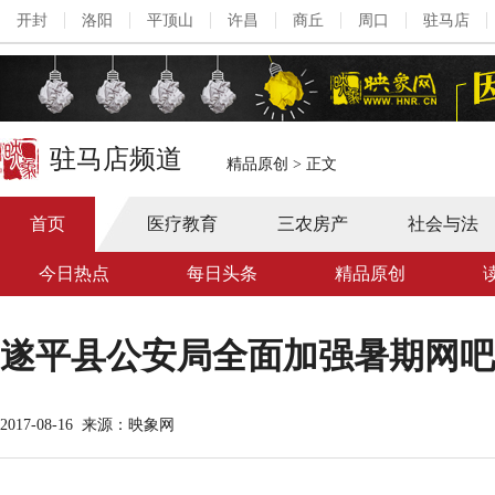
开封
洛阳
平顶山
许昌
商丘
周口
驻马店
驻马店频道
精品原创
>
正文
首页
医疗教育
三农房产
社会与法
今日热点
每日头条
精品原创
遂平县公安局全面加强暑期网吧
2017-08-16
来源：映象网