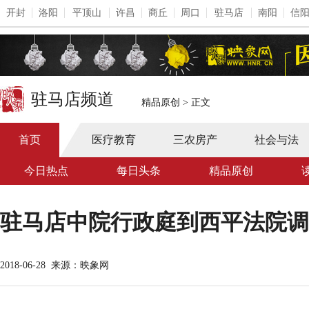
开封
洛阳
平顶山
许昌
商丘
周口
驻马店
南阳
信
驻马店频道
精品原创
>
正文
首页
医疗教育
三农房产
社会与法
今日热点
每日头条
精品原创
驻马店中院行政庭到西平法院调
2018-06-28
来源：映象网