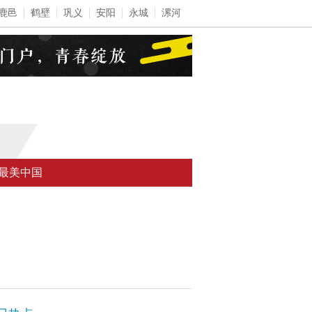
鹿邑
鹤壁
巩义
安阳
永城
漯河
最美中国