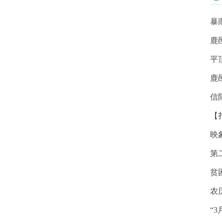
暴
鹿
平
鹿
信
【
映
第
贫
农
“