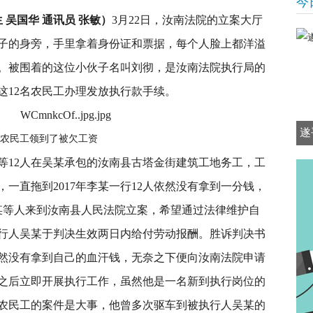
今
 吴国华 通讯员 张敏）
3月22日，汝南法院的立案大厅
子的身旁，手里拿着身份证和票据，每个人脸上都洋溢
。被围着的这位小伙子名叫刘彻，是汝南法院执行局的
这12名农民工办理发放执行款手续。
遂
农民工领到了被欠工资
李某等12人在吴某承包的汝南县古塔金街建筑工地务工，工
一直拖到2017年李某一行12人依然没有拿到一分钱，
李某等人来到汝南县人民法院立案，希望通过法律维护自
行人吴某于判决生效两日内给付劳动报酬。胜诉判决书
然没有拿到自己的血汗钱，无奈之下便向汝南法院申请
之后立即开展执行工作，虽然他是一名新到执行岗位的
农民工的案件是大事，他曾多次驱车到被执行人吴某的