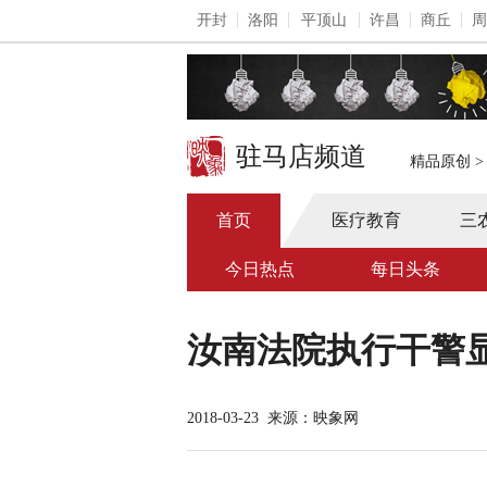
开封
洛阳
平顶山
许昌
商丘
周
驻马店频道
精品原创
首页
医疗教育
三
今日热点
每日头条
汝南法院执行干警
2018-03-23
来源：映象网