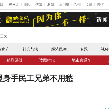
口
驻马店
南阳
信阳
濮阳
三门峡
邓州
汝州
焦作
>
正文
农房产
社会与法
经济民生
专题
视频
精品原创
读图时代
地市直通车
显身手民工兄弟不用愁