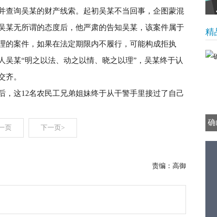
并查询吴某的财产线索。起初吴某不当回事，企图蒙混
吴某无所谓的态度后，他严肃的告知吴某，该案件属于
精
理的案件，如果在法定期限内不履行，可能构成拒执
人吴某“明之以法、动之以情、晓之以理”，吴某终于认
交齐。
后，这12名农民工兄弟姐妹终于从干警手里接过了自己
确
一页
下一页>
责编：高御