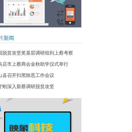
片新闻
国脱贫攻坚奖基层调研组到上蔡考察
马店市上蔡商会金秋助学仪式举行
山县召开扫黑除恶工作会议
守刚深入新蔡调研脱贫攻坚