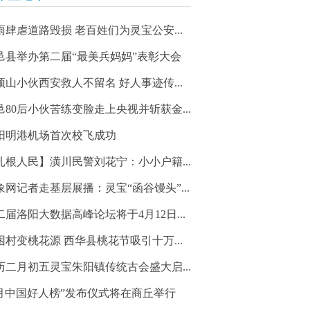
雨肆虐道路毁损 老百姓们为灵宝公安...
邑县举办第二届“最美兵妈妈”表彰大会
顶山小伙西安救人不留名 好人事迹传...
邑80后小伙苦练变脸走上央视并斩获金...
阳明港机场首次校飞成功
扎根人民】潢川民警刘花宁：小小户籍...
象网记者走基层展播：灵宝“函谷馒头”...
二届洛阳大数据高峰论坛将于4月12日...
困村变桃花源 西华县桃花节吸引十万...
历二月初五灵宝朱阳镇传统古会盛大启...
3月中国好人榜”发布仪式将在商丘举行