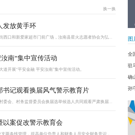
换一换
人发放黄手环
街西口和新爱家超市门前广场，汝南县星火志愿者协会为弘...
图
全
安汝南”集中宣传活动
驻
城大道开展“平安金融 平安汝南”集中宣传活动。
确
孙
部书记观看换届风气警示教育片
村委会、村务监督委员会换届选举候选人共同观看严肃换届...
暨以案促改警示教育会
支两条线管理，提高单位负责人和财务人员安全财务意识，...