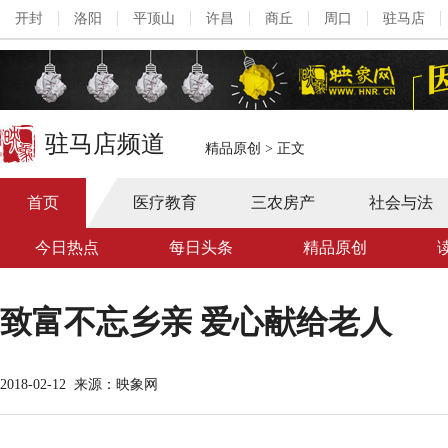
开封
洛阳
平顶山
许昌
商丘
周口
驻马店
驻马店频道
精品原创
>
正文
首页
医疗教育
三农房产
社会与法
今日热点
每日头条
精品原创
致富不忘乡亲 爱心献给老人
2018-02-12
来源：映象网