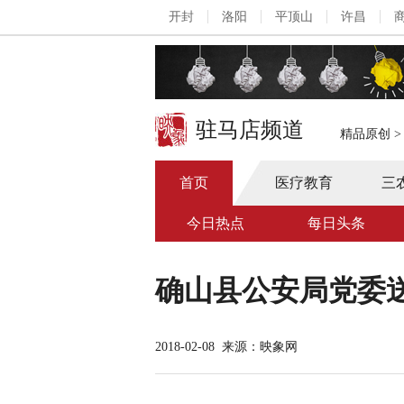
开封
洛阳
平顶山
许昌
驻马店频道
精品原创
首页
医疗教育
三
今日热点
每日头条
确山县公安局党委送
2018-02-08
来源：映象网