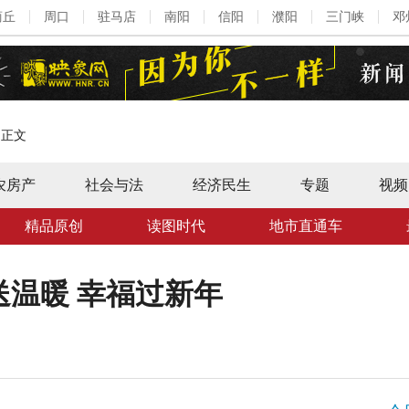
商丘
周口
驻马店
南阳
信阳
濮阳
三门峡
邓
>
正文
农房产
社会与法
经济民生
专题
视频
精品原创
读图时代
地市直通车
温暖 幸福过新年