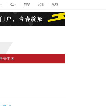
州
汝州
鹤壁
安阳
永城
最美中国