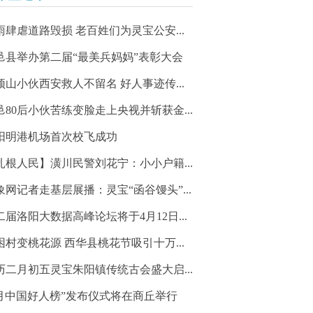
雨肆虐道路毁损 老百姓们为灵宝公安...
邑县举办第二届“最美兵妈妈”表彰大会
顶山小伙西安救人不留名 好人事迹传...
邑80后小伙苦练变脸走上央视并斩获金...
阳明港机场首次校飞成功
扎根人民】潢川民警刘花宁：小小户籍...
象网记者走基层展播：灵宝“函谷馒头”...
二届洛阳大数据高峰论坛将于4月12日...
困村变桃花源 西华县桃花节吸引十万...
历二月初五灵宝朱阳镇传统古会盛大启...
3月中国好人榜”发布仪式将在商丘举行