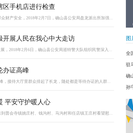
辖区手机店进行检查
财产安全，2018年2月7日，确山县公安局盘龙派出所加强...
极开展人民在我心中大走访
图
，2018年2月6日，确山县公安局巡特警大队组织民警深入...
全
驻
轮办证高峰
确
高峰，接待大厅里群众排起了长龙，随处都是等待办证的人群...
孙
暖 平安守护暖人心
到普会寺镇姚庄村、钱沟村、马沟村和任店镇王庄村看望慰...