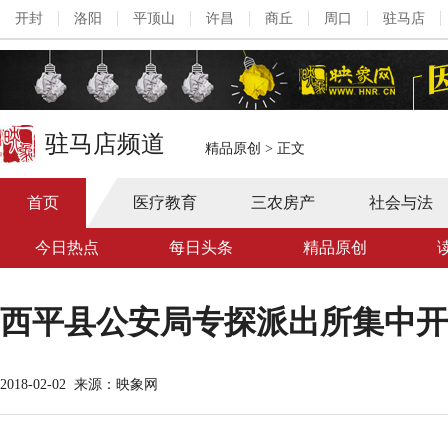
开封
洛阳
平顶山
许昌
商丘
周口
驻马店
驻马店频道
精品原创
>
正文
首页
医疗教育
三农房产
社会与法
今日热点
每日头条
精品原创
西平县公安局专探派出所集中开
2018-02-02
来源：映象网