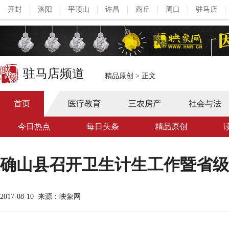
开封
洛阳
平顶山
许昌
商丘
周口
驻马店
驻马店频道
精品原创
>
正文
首页
医疗教育
三农房产
社会与法
今日热点
每日头条
精品原创
确山县召开卫生计生工作暨省级
2017-08-10
来源：映象网