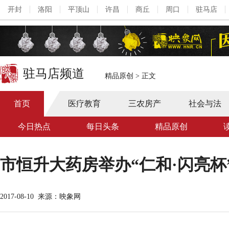
开封
洛阳
平顶山
许昌
商丘
周口
驻马店
驻马店频道
精品原创
>
正文
首页
医疗教育
三农房产
社会与法
今日热点
每日头条
精品原创
市恒升大药房举办“仁和·闪亮
2017-08-10
来源：映象网