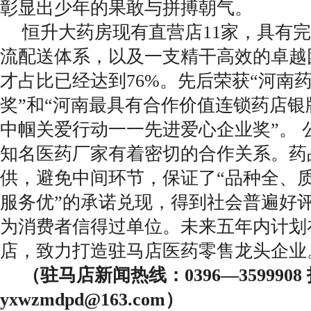
彰显出少年的果敢与拼搏朝气。
恒升大药房现有直营店11家，具有
流配送体系，以及一支精干高效的卓越
才占比已经达到76%。先后荣获“河南
奖”和“河南最具有合作价值连锁药店银
中帼关爱行动一一先进爱心企业奖”。 公
知名医药厂家有着密切的合作关系。药
供，避免中间环节，保证了“品种全、
服务优”的承诺兑现，得到社会普遍好
为消费者信得过单位。未来五年内计划
店，致力打造驻马店医药零售龙头企业
（驻马店新闻热线：0396—359990
yxwzmdpd@163.com）