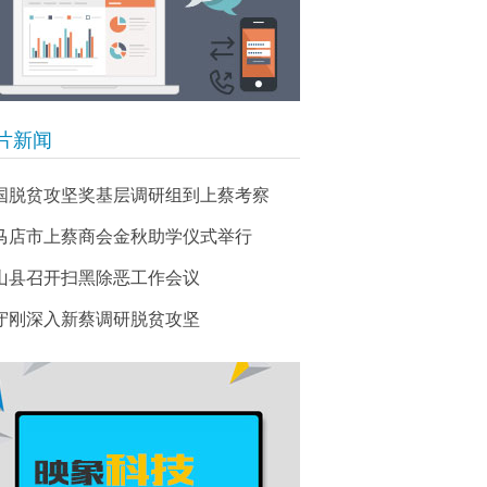
片新闻
国脱贫攻坚奖基层调研组到上蔡考察
马店市上蔡商会金秋助学仪式举行
山县召开扫黑除恶工作会议
守刚深入新蔡调研脱贫攻坚