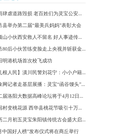
雨肆虐道路毁损 老百姓们为灵宝公安...
邑县举办第二届“最美兵妈妈”表彰大会
顶山小伙西安救人不留名 好人事迹传...
邑80后小伙苦练变脸走上央视并斩获金...
阳明港机场首次校飞成功
扎根人民】潢川民警刘花宁：小小户籍...
象网记者走基层展播：灵宝“函谷馒头”...
二届洛阳大数据高峰论坛将于4月12日...
困村变桃花源 西华县桃花节吸引十万...
历二月初五灵宝朱阳镇传统古会盛大启...
3月中国好人榜”发布仪式将在商丘举行