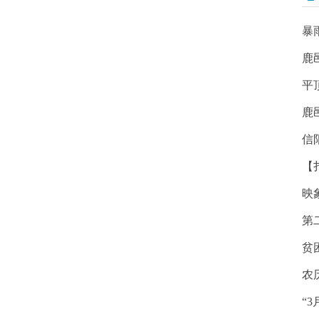
暴
鹿
平
鹿
信
【
映
第
贫
农
“