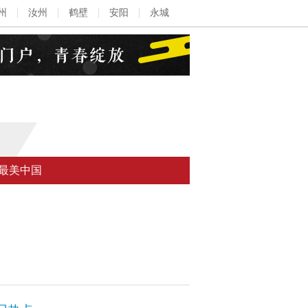
州
汝州
鹤壁
安阳
永城
最美中国