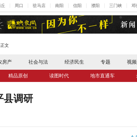
商丘
周口
驻马店
南阳
信阳
濮阳
三门峡
邓
>
正文
农房产
社会与法
经济民生
专题
视频
精品原创
读图时代
地市直通车
平县调研