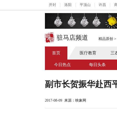
开封
洛阳
平顶山
许昌
驻马店频道
精品原创
首页
医疗教育
三
今日热点
每日头条
副市长贺振华赴西
2017-08-09
来源：映象网