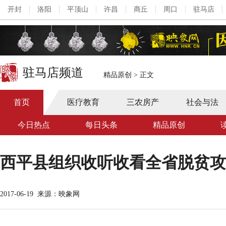
开封
洛阳
平顶山
许昌
商丘
周口
驻马店
驻马店频道
精品原创
>
正文
首页
医疗教育
三农房产
社会与法
今日热点
每日头条
精品原创
西平县组织收听收看全省脱贫攻
2017-06-19
来源：映象网