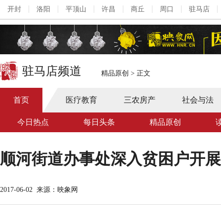
开封
洛阳
平顶山
许昌
商丘
周口
驻马店
驻马店频道
精品原创
>
正文
首页
医疗教育
三农房产
社会与法
今日热点
每日头条
精品原创
顺河街道办事处深入贫困户开展
2017-06-02
来源：映象网