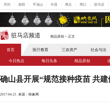
开封
洛阳
平顶山
许昌
商丘
周口
驻马店
驻马店频道
精品原创
>
正文
首页
医疗教育
三农房产
社会与法
今日热点
每日头条
精品原创
确山县开展“规范接种疫苗 共建
2017-04-25
来源：映象网