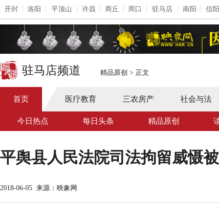
开封
洛阳
平顶山
许昌
商丘
周口
驻马店
南阳
信
驻马店频道
精品原创
>
正文
首页
医疗教育
三农房产
社会与法
今日热点
每日头条
精品原创
平舆县人民法院司法拘留威慑被
2018-06-05
来源：映象网