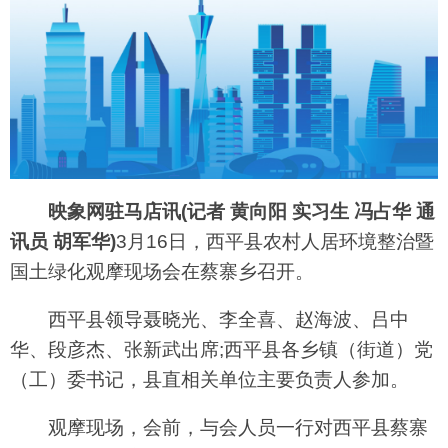
映象网驻马店讯(记者 黄向阳 实习生 冯占华 通
讯员 胡军华)
3月16日，西平县农村人居环境整治暨
国土绿化观摩现场会在蔡寨乡召开。
西平县领导聂晓光、李全喜、赵海波、吕中
华、段彦杰、张新武出席;西平县各乡镇（街道）党
（工）委书记，县直相关单位主要负责人参加。
观摩现场，会前，与会人员一行对西平县蔡寨