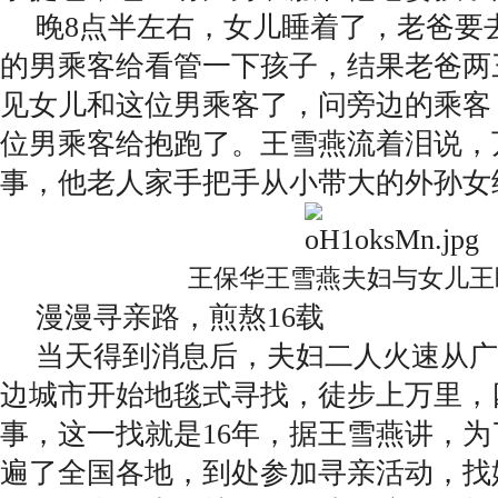
晚8点半左右，女儿睡着了，老爸要
的男乘客给看管一下孩子，结果老爸两
见女儿和这位男乘客了，问旁边的乘客
位男乘客给抱跑了。王雪燕流着泪说，
事，他老人家手把手从小带大的外孙女给弄丢
王保华王雪燕夫妇与女儿王
漫漫寻亲路，煎熬16载
当天得到消息后，夫妇二人火速从广
边城市开始地毯式寻找，徒步上万里，
事，这一找就是16年，据王雪燕讲，
遍了全国各地，到处参加寻亲活动，找