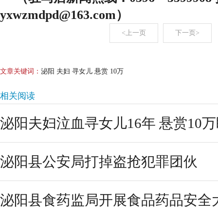
yxwzmdpd@163.com）
<上一页
下一页>
文章关键词：
泌阳 夫妇 寻女儿 悬赏 10万
相关阅读
泌阳夫妇泣血寻女儿16年 悬赏10
泌阳县公安局打掉盗抢犯罪团伙
泌阳县食药监局开展食品药品安全