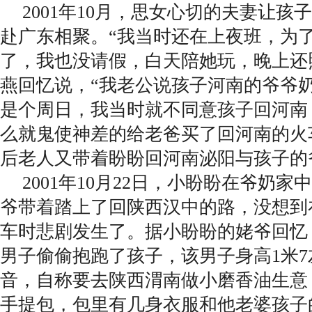
2001年10月，思女心切的夫妻让孩
赴广东相聚。“我当时还在上夜班，为
了，我也没请假，白天陪她玩，晚上还
燕回忆说，“我老公说孩子河南的爷爷
是个周日，我当时就不同意孩子回河南
么就鬼使神差的给老爸买了回河南的火车
后老人又带着盼盼回河南泌阳与孩子的
2001年10月22日，小盼盼在爷奶
爷带着踏上了回陕西汉中的路，没想到
车时悲剧发生了。据小盼盼的姥爷回忆
男子偷偷抱跑了孩子，该男子身高1米
音，自称要去陕西渭南做小磨香油生意
手提包，包里有几身衣服和他老婆孩子