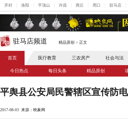
开封
洛阳
平顶山
许昌
商丘
周口
驻马店
驻马店频道
精品原创
>
正文
首页
医疗教育
三农房产
社会与法
今日热点
每日头条
精品原创
平舆县公安局民警辖区宣传防电
2017-08-03
来源：映象网