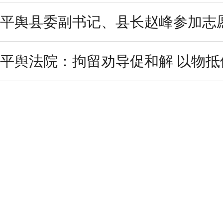
平舆县委副书记、县长赵峰参加志
平舆法院：拘留劝导促和解 以物抵