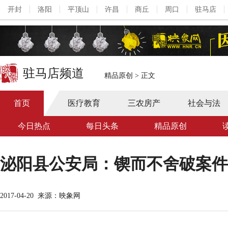
开封
洛阳
平顶山
许昌
商丘
周口
驻马店
驻马店频道
精品原创
>
正文
首页
医疗教育
三农房产
社会与法
今日热点
每日头条
精品原创
泌阳县公安局：锲而不舍破案件
2017-04-20
来源：映象网