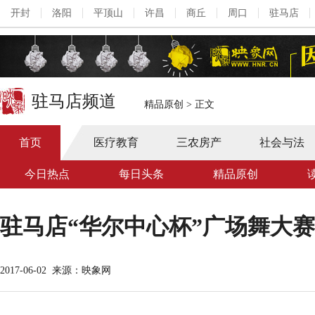
开封
洛阳
平顶山
许昌
商丘
周口
驻马店
驻马店频道
精品原创
>
正文
首页
医疗教育
三农房产
社会与法
今日热点
每日头条
精品原创
驻马店“华尔中心杯”广场舞大
2017-06-02
来源：映象网