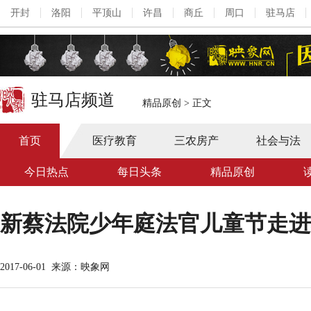
开封
洛阳
平顶山
许昌
商丘
周口
驻马店
驻马店频道
精品原创
>
正文
首页
医疗教育
三农房产
社会与法
今日热点
每日头条
精品原创
新蔡法院少年庭法官儿童节走进
2017-06-01
来源：映象网