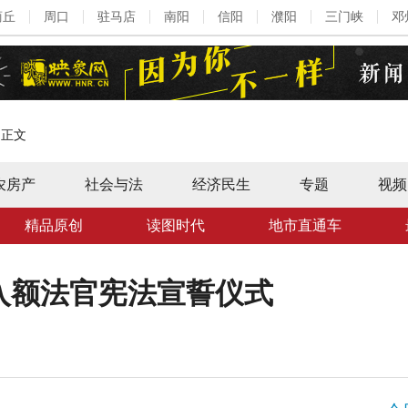
商丘
周口
驻马店
南阳
信阳
濮阳
三门峡
邓
>
正文
农房产
社会与法
经济民生
专题
视频
精品原创
读图时代
地市直通车
入额法官宪法宣誓仪式