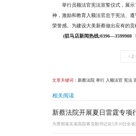
举行员额法官宪法宣誓仪式，展示
神，激励和教育入额法官忠于宪法、遵
荣誉感。为建设大美新蔡做出应有的贡
(驻马店新闻热线:0396—3599908 投
<上
文章关键词：
新蔡法院 举行 入额法官 宪法 
相关阅读
新蔡法院开展夏日雷霆专项
为贯彻落实省高院蒋克勤书记在5月10日全省