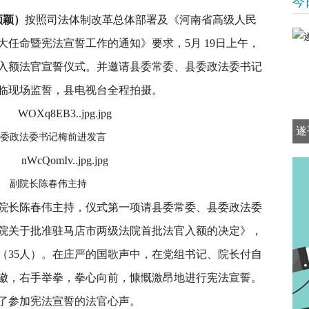
今
颖颖）
按照司法体制改革总体部署及《河南省高级人民
任命暨宪法宣誓工作的通知》要求，5月 19日上午，
入额法官宣誓仪式。并邀请县委常委、县委政法委书记
临现场监誓，县电视台全程拍摄。
遂
委政法委书记梅前进发言
副院长陈春伟主持
院长陈春伟主持，仪式第一项请县委常委、县委政法委
院关于批准驻马店市两级法院首批法官入额的决定》，
（35人）。在庄严的国歌声中，在党组书记、院长付自
国徽，右手举拳，拳心向前，慷慨激昂地进行宪法宣誓。
了参加宪法宣誓的法官心声。