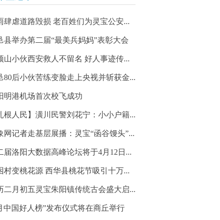
雨肆虐道路毁损 老百姓们为灵宝公安...
邑县举办第二届“最美兵妈妈”表彰大会
顶山小伙西安救人不留名 好人事迹传...
邑80后小伙苦练变脸走上央视并斩获金...
阳明港机场首次校飞成功
扎根人民】潢川民警刘花宁：小小户籍...
象网记者走基层展播：灵宝“函谷馒头”...
二届洛阳大数据高峰论坛将于4月12日...
困村变桃花源 西华县桃花节吸引十万...
历二月初五灵宝朱阳镇传统古会盛大启...
3月中国好人榜”发布仪式将在商丘举行