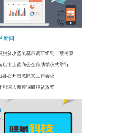
片新闻
国脱贫攻坚奖基层调研组到上蔡考察
马店市上蔡商会金秋助学仪式举行
山县召开扫黑除恶工作会议
守刚深入新蔡调研脱贫攻坚