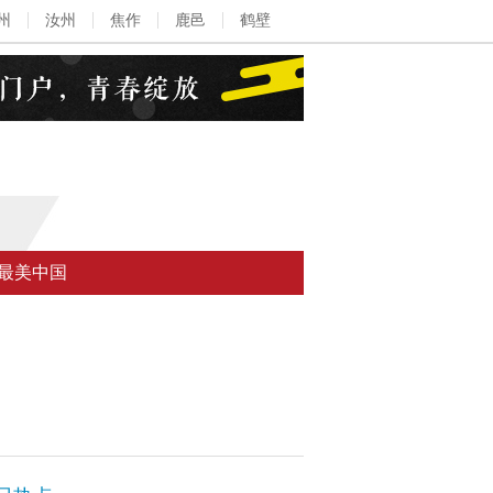
州
汝州
焦作
鹿邑
鹤壁
最美中国