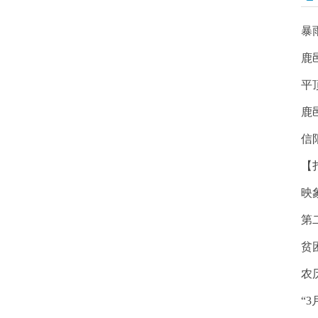
暴
鹿
平
鹿
信
【
映
第
贫
农
“