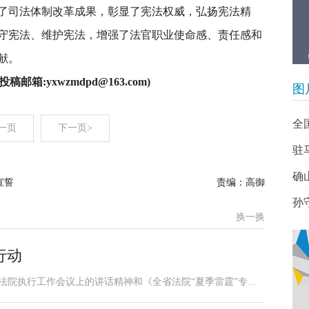
了司法体制改革成果，彰显了宪法权威，弘扬宪法精
守宪法、维护宪法，增强了法官职业使命感、责任感和
献。
稿邮箱:yxwzmdpd@163.com)
图
全
一页
下一页>
驻
确
宣誓
责编：高御
孙
换一换
行动
法院执行工作会议上的讲话精神和《全省法院“夏季雷霆”专...