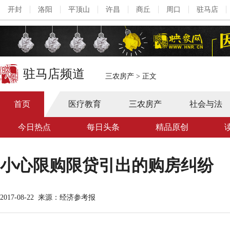
开封
洛阳
平顶山
许昌
商丘
周口
驻马店
驻马店频道
三农房产
>
正文
首页
医疗教育
三农房产
社会与法
今日热点
每日头条
精品原创
小心限购限贷引出的购房纠纷
2017-08-22
来源：经济参考报