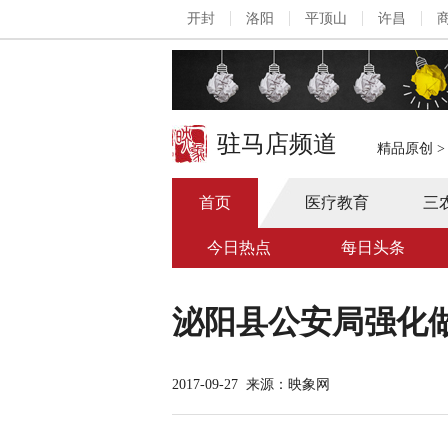
开封
洛阳
平顶山
许昌
驻马店频道
精品原创
首页
医疗教育
三
今日热点
每日头条
泌阳县公安局强化做
2017-09-27
来源：映象网