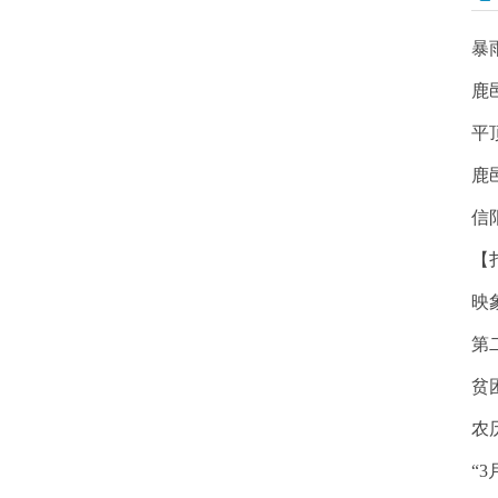
暴
鹿
平
鹿
信
【
映
第
贫
农
“