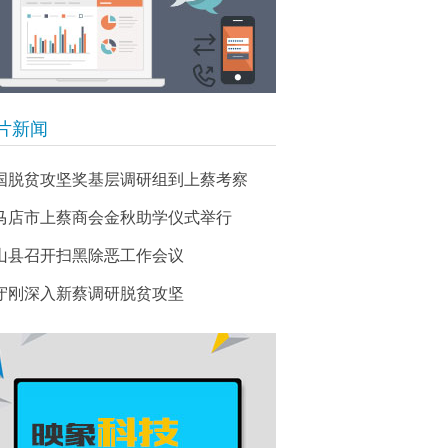
片新闻
国脱贫攻坚奖基层调研组到上蔡考察
马店市上蔡商会金秋助学仪式举行
山县召开扫黑除恶工作会议
守刚深入新蔡调研脱贫攻坚