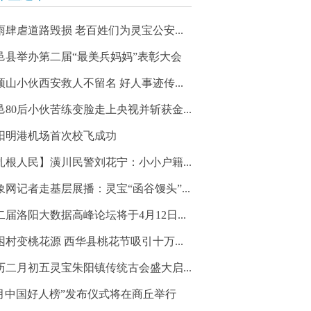
雨肆虐道路毁损 老百姓们为灵宝公安...
邑县举办第二届“最美兵妈妈”表彰大会
顶山小伙西安救人不留名 好人事迹传...
邑80后小伙苦练变脸走上央视并斩获金...
阳明港机场首次校飞成功
扎根人民】潢川民警刘花宁：小小户籍...
象网记者走基层展播：灵宝“函谷馒头”...
二届洛阳大数据高峰论坛将于4月12日...
困村变桃花源 西华县桃花节吸引十万...
历二月初五灵宝朱阳镇传统古会盛大启...
3月中国好人榜”发布仪式将在商丘举行