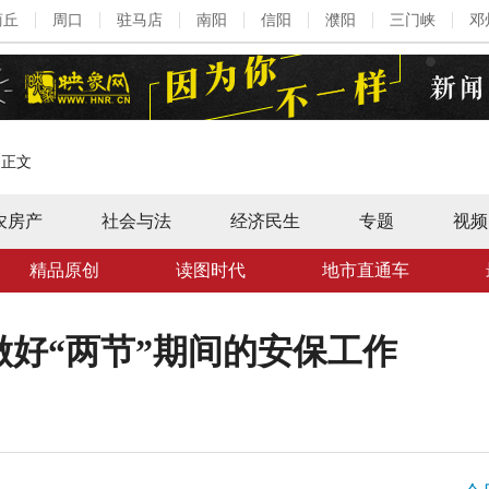
商丘
周口
驻马店
南阳
信阳
濮阳
三门峡
邓
>
正文
农房产
社会与法
经济民生
专题
视频
精品原创
读图时代
地市直通车
好“两节”期间的安保工作