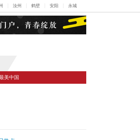
州
汝州
鹤壁
安阳
永城
最美中国