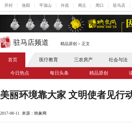
开封
洛阳
平顶山
许昌
商丘
周口
驻马店
驻马店频道
精品原创
>
正文
首页
医疗教育
三农房产
社会与法
今日热点
每日头条
精品原创
美丽环境靠大家 文明使者见行
2017-08-11
来源：映象网