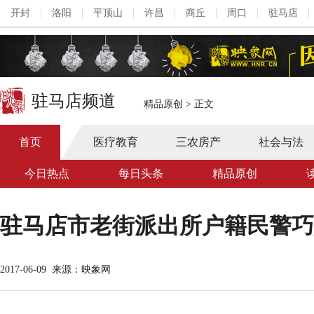
开封
洛阳
平顶山
许昌
商丘
周口
驻马店
驻马店频道
精品原创
>
正文
首页
医疗教育
三农房产
社会与法
今日热点
每日头条
精品原创
驻马店市老街派出所户籍民警巧
2017-06-09
来源：映象网