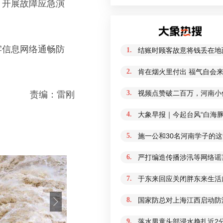
，开展故障应急演
牢信息网络通畅防
1.
结账时顾客故意将钱丢在地
2.
肯在烟火里付出 福气自会
3.
视频点赞破二百万，河南小
责编：雷刚
4.
大象早报｜今起台风“白海
5.
施一公和30名河南学子的
6.
严打编造传播涉汛等网络谣
7.
于东来回应关闭胖东来生活
8.
国家防总对上海江西启动防
9.
落水男童头部浸水挣扎近2