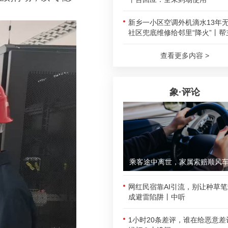
新乡一小区空调外机滴水13年
社区兜底维修给邻里“降火”丨帮
查看更多内容 >
象·评论
网红民宿靠AI引流，别让种草
成避雷陷阱丨中听
1小时20条差评，谁在给恶意差