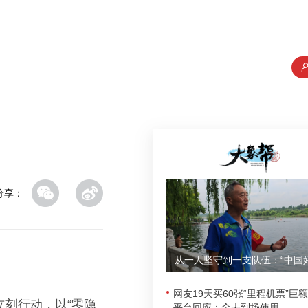
分享：
网友19天买60张“里程机票”巨
立刻行动，以“零隐
平台回应：全未到场使用