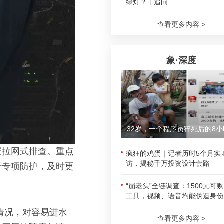
绿灯？丨追问
查看更多内容 >
象·深度
32岁，一个程序员猝死后的8小
展拉网式排查。重点
疯狂的鸡蛋｜记者历时5个月实
访，揭秘千万投资设计套路
行专项防护，及时更
“崩老头”全链调查：1500元可
工具，视频、语音均能伪造身份
情况，对容易进水
查看更多内容 >