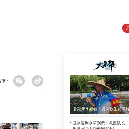
分享：
游泳遇到水草别慌！救援队长：
很脆 可采用狗刨式脱困