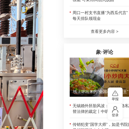
周口一村支书直播“为西瓜代言”
每天排队领现金
查看更多内容 >
象·评论
线上评
举报
无锡婚外胚胎风波：别让网络私
替法律的裁定丨中听
登录
传销犯变“国学大师”，如是书院