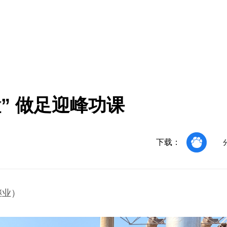
” 做足迎峰功课
下载：
继业）