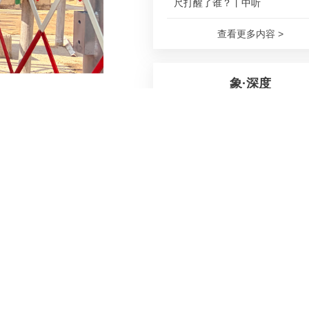
尺打醒了谁？丨中听
查看更多内容 >
象·深度
32岁，一个程序员猝死后的8小
疯狂的鸡蛋｜记者历时5个月实
访，揭秘千万投资设计套路
有序地忙碌着，现场
“崩老头”全链调查：1500元可
工具，视频、语音均能伪造身份
查看更多内容 >