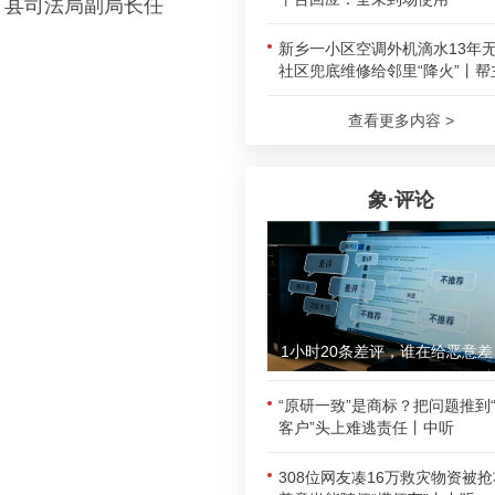
、县司法局副局长任
新乡一小区空调外机滴水13年
社区兜底维修给邻里“降火”丨帮
查看更多内容 >
象·评论
1小时
“原研一致”是商标？把问题推到
客户”头上难逃责任丨中听
308位网友凑16万救灾物资被