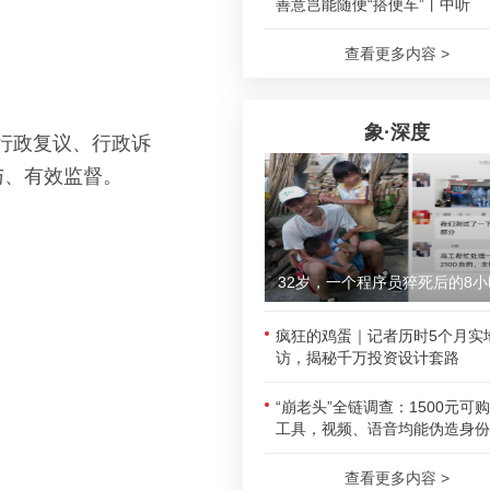
善意岂能随便“搭便车”丨中听
查看更多内容 >
象·深度
、行政复议、行政诉
与、有效监督。
32岁，一个程序员猝死后的8小
疯狂的鸡蛋｜记者历时5个月实
访，揭秘千万投资设计套路
“崩老头”全链调查：1500元可
工具，视频、语音均能伪造身份
查看更多内容 >