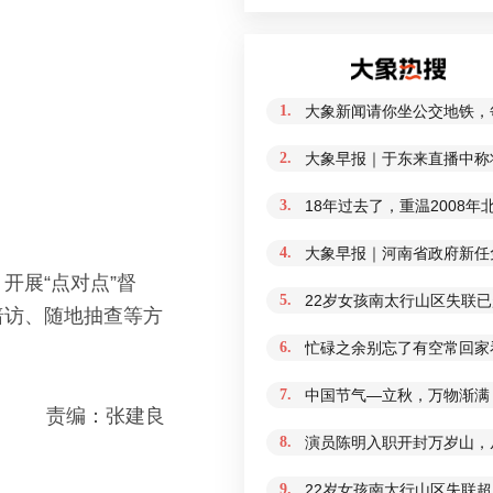
1.
大象新闻请你坐公交地铁，
2.
大象早报｜于东来直播中称
3.
18年过去了，重温2008
4.
大象早报｜河南省政府新任免
开展“点对点”督
5.
22岁女孩南太行山区失联
暗访、随地抽查等方
6.
忙碌之余别忘了有空常回家
7.
中国节气—立秋，万物渐满
责编：张建良
8.
演员陈明入职开封万岁山，从
9.
22岁女孩南太行山区失联超