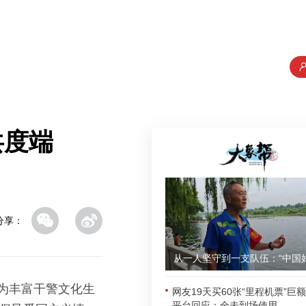
共度端
分享：
”为丰富干警文化生
网友19天买60张“里程机票”巨
平台回应：全未到场使用