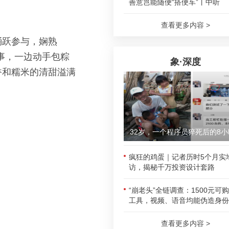
善意岂能随便“搭便车”丨中听
查看更多内容 >
踊跃参与，娴熟
事，一边动手包粽
象·深度
香和糯米的清甜溢满
32岁，一个程序员猝死后的8小
疯狂的鸡蛋｜记者历时5个月实
访，揭秘千万投资设计套路
“崩老头”全链调查：1500元可
工具，视频、语音均能伪造身份
查看更多内容 >