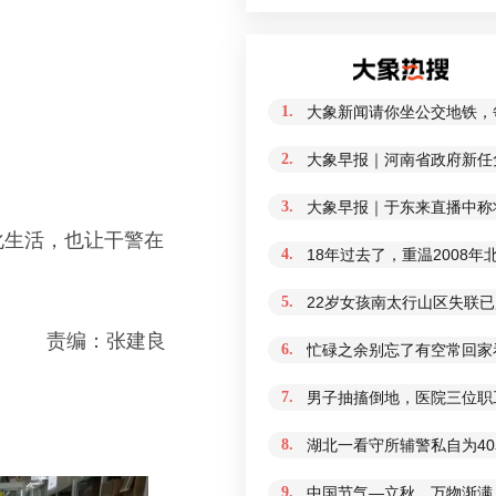
1.
大象新闻请你坐公交地铁，
2.
大象早报｜河南省政府新任免
3.
大象早报｜于东来直播中称
化生活，也让干警在
4.
18年过去了，重温2008
5.
22岁女孩南太行山区失联
责编：张建良
6.
忙碌之余别忘了有空常回家
7.
男子抽搐倒地，医院三位职
8.
湖北一看守所辅警私自为4
9.
中国节气—立秋，万物渐满