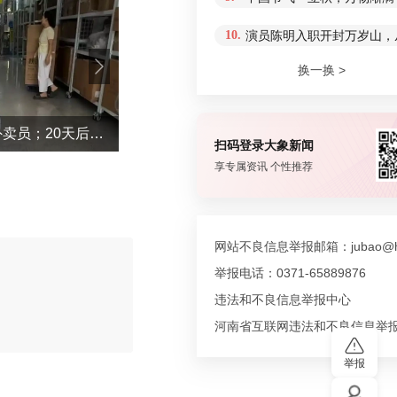
10.
演员陈明入职开封万岁山，从
换一换 >
摆烂儿子陪躺平老爹体验外卖员；20天后少年不再任性，父亲也开始自我反省
“不建议大家买深色蛋糕”上热搜！专家回
扫码登录大象新闻
享专属资讯 个性推荐
网站不良信息举报邮箱：jubao@hn
举报电话：0371-65889876
违法和不良信息举报中心
评论
河南省互联网违法和不良信息举
举报