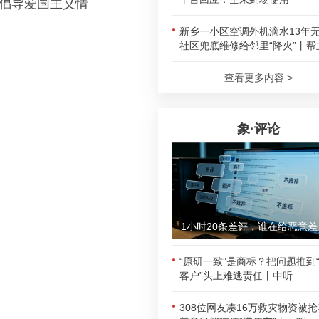
，倡导爱国主义情
新乡一小区空调外机滴水13年
社区兜底维修给邻里“降火”丨帮
查看更多内容 >
象·评论
1小时
“原研一致”是商标？把问题推到
客户”头上难逃责任丨中听
308位网友凑16万救灾物资被