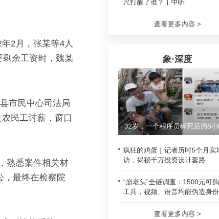
尺打醒了谁？丨中听
查看更多内容 >
2年2月，张某等4人
要剩余工资时，魏某
象·深度
山县市民中心司法局
及农民工讨薪，窗口
32岁，一个程序员猝死后的8小
疯狂的鸡蛋｜记者历时5个月实
访，揭秘千万投资设计套路
，熟悉案件相关材
讼，最终在检察院
“崩老头”全链调查：1500元可
工具，视频、语音均能伪造身份
查看更多内容 >