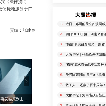
落实《法律援助
更便捷地服务于广
1.
近日，郑州的天空如漫画般
责编：张建良
2.
明日10:00开抢！河南体
3.
“梅姨”真实姓名曝光，原名
4.
大象早报｜张劲松任信阳市
5.
“梅姨”真名曝光后申军良连
6.
受强降雨影响 灵宝015县
7.
救了人 ，还救了百十只羊！
8.
大象早报｜河南省政府新任免
河南省政协港澳台侨和外事委员会原副主任张春香接受纪律审查和监察调查
9.
黄金狂飙！国际金价一夜暴