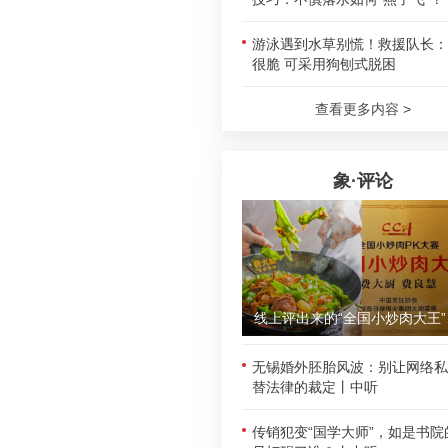
游泳遇到水草别慌！救援队长：
很脆 可采用狗刨式脱困
查看更多内容 >
象·评论
线上评
无锡婚外胚胎风波：别让网络私
替法律的裁定丨中听
传销犯变“国学大师”，如是书院