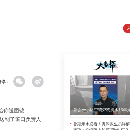
分享：
给你送面锦
旗送到了窗口负责人
暑期亲水必看！资深救生员详解
技巧：不慎落水如何“燕子飞”？